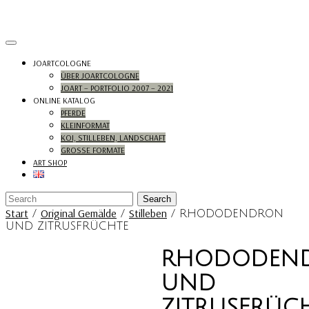
Skip
to
content
Open
Menu
JOARTCOLOGNE
ÜBER JOARTCOLOGNE
JOART – PORTFOLIO 2007 – 2021
ONLINE KATALOG
PFERDE
KLEINFORMAT
KOI, STILLEBEN, LANDSCHAFT
GROSSE FORMATE
ART SHOP
Close
Search
Menu
for:
Start
Original Gemälde
Stilleben
/
/
/ RHODODENDRON
UND ZITRUSFRÜCHTE
RHODODEN
UND
ZITRUSFRÜC