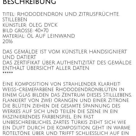
Beschreibung
titel: RHODODENDRON UND ZITRUSFRÜCHTE.
STILLEBEN
künstler: OLEG DYCK
bild grösse: 40×70
material: ÖL AUF LEINWAND
2016
DAS GEMÄLDE IST VOM KÜNSTLER HANDSIGNIERT
UND DATIERT
DAS ZERTIFIKAT ÜBER AUTHENTIZITÄT DES GEMÄLDE
ENTHÄLT ÜBERSICHT ALLER DATEN
*****
Eine Komposition von strahlender Klarheit:
Weiß-cremefarbene Rhododendronblüten in
einem Glas bilden das Zentrum dieses Stilllebens,
flankiert von zwei Orangen und einer Zitrone.
Die Blüten ziehen die gesamte Spannung des
Werkes auf sich und teilen die Szene in ein
faszinierendes Farbenspiel. Ein fast
unbeschreibliches, zartes Türkis zieht sich wie
ein Duft durch die Komposition, geht in warme
Röteltöne über und trifft schließlich auf ein