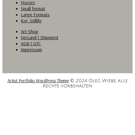
Horses
Small format
Large Formats
Koi, Stillife
Art-Shop
Versand | Shipment
AGB | GTC
Impressum
Artist Portfolio WordPress Theme
© 2024 Oleg Wiebe, alle
Rechte vorbehalten