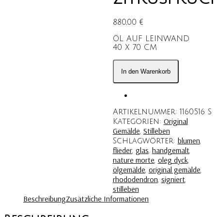
880,00
€
ÖL AUF LEINWAND
40 X 70 CM
RHODODENDRON
UND
In den Warenkorb
ZITRUSFRÜCHTE
Menge
Artikelnummer:
1160516 S
Original
Kategorien:
Gemälde
Stilleben
,
blumen
Schlagwörter:
,
flieder
glas
handgemalt
,
,
,
nature morte
oleg dyck
,
,
ölgemälde
original gemälde
,
,
rhododendron
signiert
,
,
stilleben
Beschreibung
Zusätzliche Informationen